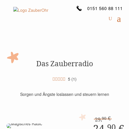
0151 560 88 111
Das Zauberradio
5
(
1
)
Sorgen und Ängste loslassen und steuern lernen
€
90
29,
24,
€
90